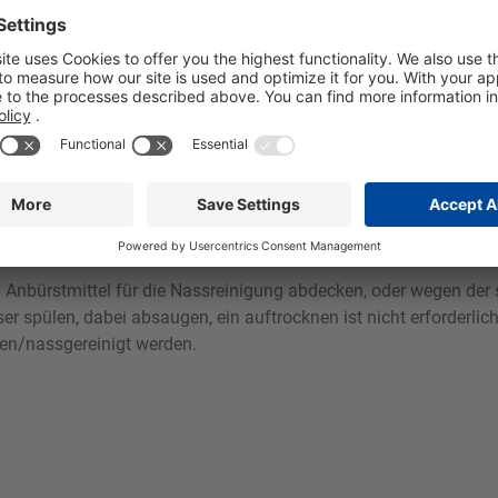
derobe und auf Textilien mit geringer Farbechtheit empfehlen w
m Anbürstmittel für die Nassreinigung abdecken, oder wegen der
 spülen, dabei absaugen, ein auftrocknen ist nicht erforderlich
en/nassgereinigt werden.