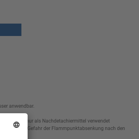
asser anwendbar.
potX-Serie nur als Nachdetachiermittel verwendet
lten oder der Gefahr der Flammpunktabsenkung nach den