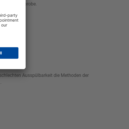
ir eine Saumprobe.
 schlechten Ausspülbarkeit die Methoden der
.