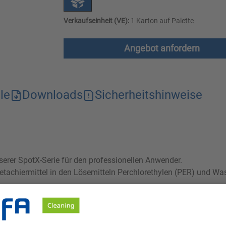
Verkaufseinheit (VE):
1 Karton auf Palette
Angebot anfordern
le
Downloads
Sicherheitshinweise
nserer SpotX-Serie für den professionellen Anwender.
detachiermittel in den Lösemitteln Perchlorethylen (PER) und W
deren Lösemitteln gemäß 31. BImSchV dürfen die Produkte der S
sen Lösemitteln muss aufgrund von ungenügendem Ausspülverha