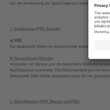
Vor der Anwendung der SpotX-Serie auf empfindlicher Gar
1. Vordetachur (PER, Wasser)
a) PER
Die deatchierte Stelle mit Anbürstmittel abdeckt werden.
b) Nassreiniung/Wäsche
Vorspülen mit Wasser und die detachierte Stelle mit eine
Nachdeatchur anwenden. Die Detachierstelle gut mit Wasser
Behandelte Teile sollten spätestens nach 20 min gewasch
2. Nachdetachur (PER, Wasser und KWL)