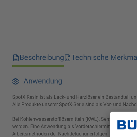
Beschreibung
Technische Merkma
Anwendung
SpotX Resin ist als Lack- und Harzlöser ein Bestandteil u
Alle Produkte unserer SpotX-Serie sind als Vor- und Nach
Bei Kohlenwasserstofflösemitteln (KWL), Sensene oder an
werden. Eine Anwendung als Vordetachiermittel bei die
Arbeitsmethoden der Nachdetachur erfolgen.