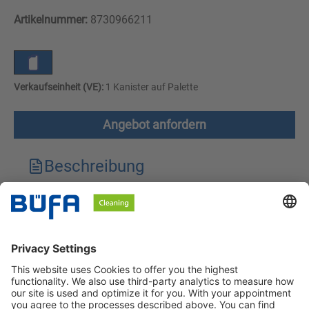
Artikelnummer:
8730966211
Verkaufseinheit (VE):
1 Kanister auf Palette
Angebot anfordern
Beschreibung
Technische Merkmale
Downloads
Sicherheitshinweise