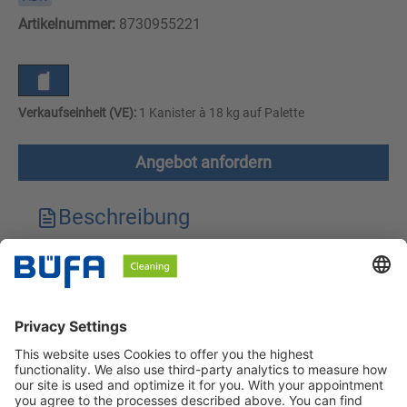
Artikelnummer:
8730955221
Verkaufseinheit (VE):
1 Kanister à 18 kg auf Palette
Angebot anfordern
Beschreibung
Technische Merkmale
Downloads
Sicherheitshinweise