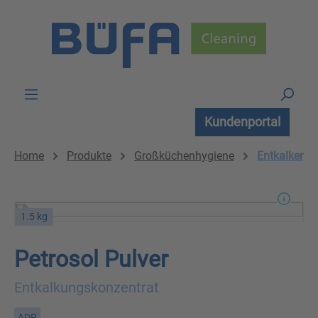
Zum Hauptinhalt springen
Kundenportal
Home
Produkte
Großküchenhygiene
Entkalker
1.5 kg
Petrosol Pulver
Entkalkungskonzentrat
ADR