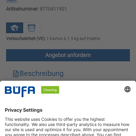
Artikelnummer:
8770411901
Verkaufseinheit (VE):
1 Karton à 1.5 kg auf Palette
Angebot anfordern
Beschreibung
Technische Merkmale
Downloads
Sicherheitshinweise