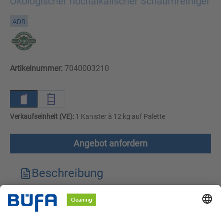
Ökologischer hochalkalischer Schaumreiniger
ADR
Artikelnummer:
7040003210
Verkaufseinheit (VE):
1 Kanister à 12 kg auf Palette
Angebot anfordern
Beschreibung
Technische Merkmale
Downloads