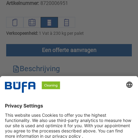
Artikelnummer:
8720006951
Verkoopeenheid:
1 Vat à 230 kg per palet
Een offerte aanvragen
Beschrijving
Technische kenmerken
Downloads
Veiligheidsinstructies