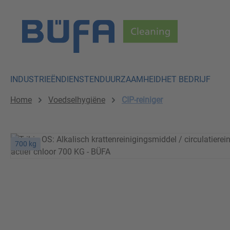
p to main content
Skip to search
Skip to main navigation
INDUSTRIEËN
DIENSTEN
DUURZAAMHEID
HET BEDRIJF
Home
Voedselhygiëne
CIP-reiniger
700 kg