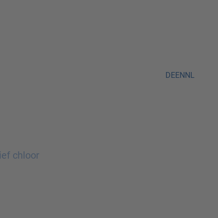
DE
EN
NL
ief chloor