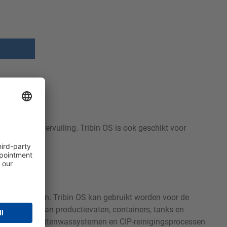
eiwit- en vetvervuiling. Tribin OS is ook geschikt voor
 vetafzettingen. Tribin OS kan gebruikt worden voor de
en ontvetten van productievaten, containers, tanks en
deaal voor krattenwassystemen en CIP-reinigingsprocessen