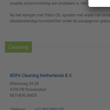
waarbij schuimvorming een probleem is. Het product kan n
Na het reinigen met Tribin OS, spoelen met water van drinkw
alkalibestendige kunststoffen onder de aangegeven gebr
BÜFA Cleaning Netherlands B.V.
Ettensweg 34-38
4706 PB Roosendaal
NETHERLANDS
Telefoon
+31 885 8801-00