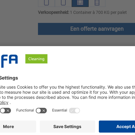
Verkoopeenheid:
1 Container à 700 KG per palet
Een offerte aanvragen
en
Downloads
Veiligheidsinstructies
met waterhardheidsstabilisatoren. De reiniger verwijdert effectief 
traat. Het is bijzonder geschikt voor het oplossen van eiwit- en
stendige oppervlakken. Het is vooral geschikt voor het reinigen 
 dompelbadprocessen en handmatige reiniging is Tribin OS ook i