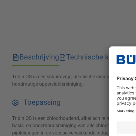
Beschrijving
Technische kenmerk
Tribin OS is een schuimvrije, alkalische circulatiereiniger 
handmatige oppervlaktereiniging.
Toepassing
Tribin OS is een chloorhoudend, alkalisch reinigingsconcen
basis- en onderhoudsreiniging van alle chloor- en alkalibe
pijpleidingen in de voedselverwerkende industrie. Naast