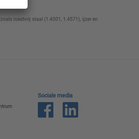
ken.
als roestvrij staal (1.4301, 1.4571), ijzer en
Sociale media
entrum