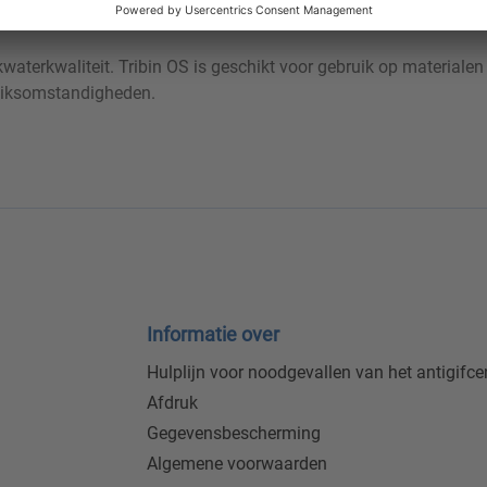
iet worden gebruikt voor het reinigen van aluminium oppervlak
aterkwaliteit. Tribin OS is geschikt voor gebruik op materialen zo
uiksomstandigheden.
Informatie over
Hulplijn voor noodgevallen van het antigifc
Afdruk
Gegevensbescherming
Algemene voorwaarden