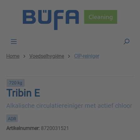
Skip to main content
Home
Voedselhygiëne
CIP-reiniger
720 kg
Tribin E
Alkalische circulatiereiniger met actief chloor
ADR
Artikelnummer:
8720031521