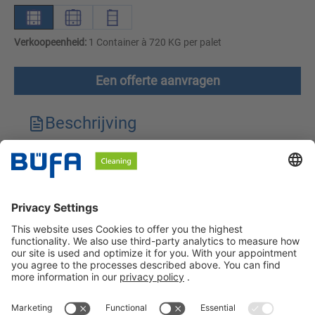
Verkoopeenheid:
1 Container à 720 KG per palet
Een offerte aanvragen
Beschrijving
Technische kenmerken
Downloads
Veiligheidsinstructies