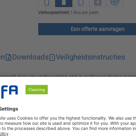
Verkoopeenheid:
1 Bus per palet
Een offerte aanvragen
en
Downloads
Veiligheidsinstructies
enmerkt door zijn snelle werking. Het is zacht voor diverse mate
e eenvoudig in gebruik is en een schoon oppervlak achterlaat zo
lbasis. Het wordt gebruikt voor de snelle desinfectie/tussentijd
ld werkbladen, snij- en verpakkingsmachines en bottelruimtes)
ekiemen. Bovendien droogt Tolo-Sept residuvrij op de behandelde