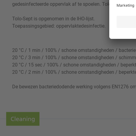
gedesinfecteerde oppervlak af te spoelen. Tolo-Sept is nie
Tolo-Sept is opgenomen in de IHO-lijst.
Toepassingsgebied: oppervlaktedesinfectie.
20 °C / 1 min / 100% / schone omstandigheden / bacter
20 °C / 3 min / 100% / schone omstandigheden / schim
20 °C / 15 sec / 100% / schone omstandigheden / beperkt
20 °C / 2 min / 100% / schone omstandigheden / beperkt
De bewezen bacteriedodende werking volgens EN1276 omvat