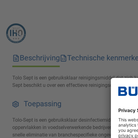
Beschrijving
Technische kenmerk
Tolo Sept is een gebruiksklaar reinigingsmiddel dat zich k
Sept beschikt u over een effectieve reinigingsoplossing di
Toepassing
Tolo-Sept is een gebruiksklaar desinfectiemiddel op alcoho
oppervlakken in voedselverwerkende bedrijven (bijvoorbee
snelle eliminatie van branchespecifieke ongewenste ziekt