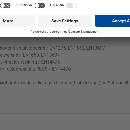
t geschikt voor gebruik op acrylglas.
iedodend en gistdodend / EN1276, EN1650, EN13697
melwerend / EN1650, EN13697
e virucide werking / EN14476
e virucide werking PLUS / EN14476
 onder andere die tegen Listeria (Listeria spp.) en Salmonella