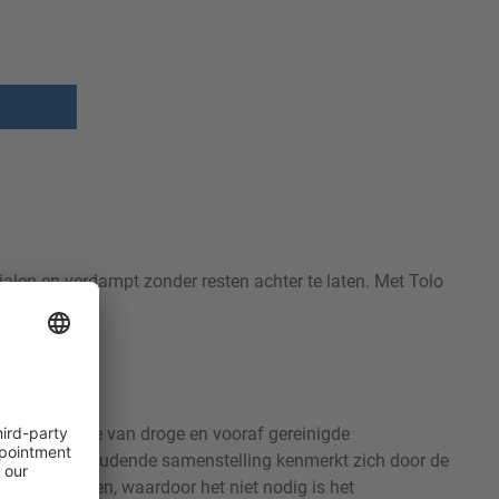
rialen en verdampt zonder resten achter te laten. Met Tolo
nder resten.
se desinfectie van droge en vooraf gereinigde
. De alcoholhoudende samenstelling kenmerkt zich door de
 oppervlakken, waardoor het niet nodig is het