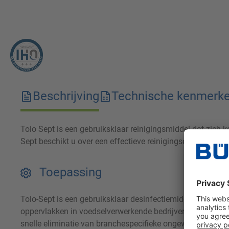
Beschrijving
Technische kenmerk
Tolo Sept is een gebruiksklaar reinigingsmiddel dat zich k
Sept beschikt u over een effectieve reinigingsoplossing di
Toepassing
Tolo-Sept is een gebruiksklaar desinfectiemiddel op alcoho
oppervlakken in voedselverwerkende bedrijven (bijvoorbee
snelle eliminatie van branchespecifieke ongewenste ziekt