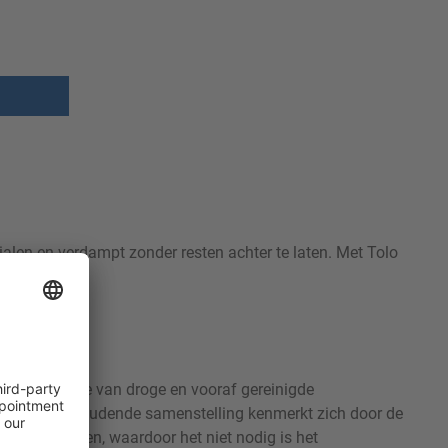
rialen en verdampt zonder resten achter te laten. Met Tolo
nder resten.
se desinfectie van droge en vooraf gereinigde
. De alcoholhoudende samenstelling kenmerkt zich door de
 oppervlakken, waardoor het niet nodig is het