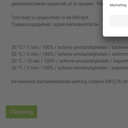
gedesinfecteerde oppervlak af te spoelen. Tolo-Sept is nie
Tolo-Sept is opgenomen in de IHO-lijst.
Toepassingsgebied: oppervlaktedesinfectie.
20 °C / 1 min / 100% / schone omstandigheden / bacter
20 °C / 3 min / 100% / schone omstandigheden / schim
20 °C / 15 sec / 100% / schone omstandigheden / beperkt
20 °C / 2 min / 100% / schone omstandigheden / beperkt
De bewezen bacteriedodende werking volgens EN1276 omvat