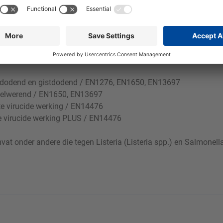
t geschikt voor gebruik op acrylglas.
iedodend en gistdodend / EN1276, EN1650, EN13697
melwerend / EN1650, EN13697
e virucide werking / EN14476
e virucide werking PLUS / EN14476
 onder andere die tegen Listeria (Listeria spp.) en Salmonella