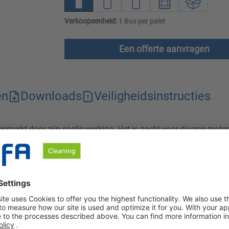
Verkoopeenheid:
1 Bus per palet
Een offerte aanvragen
en
Downloads
Veiligheidsinstructies
enmerkt door zijn snelle werking. Het is zacht voor diverse mate
e eenvoudig in gebruik is en een schoon oppervlak achterlaat zo
lbasis. Het wordt gebruikt voor de snelle desinfectie/tussentijd
ld werkbladen, snij- en verpakkingsmachines en bottelruimtes)
ekiemen. Bovendien droogt Tolo-Sept residuvrij op de behandelde