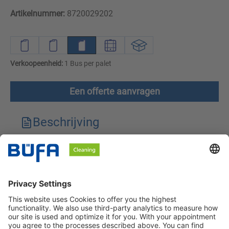
Artikelnummer:
8720029202
Verkoopeenheid:
1 Bus per palet
Een offerte aanvragen
Beschrijving
Technische kenmerken
Downloads
Veiligheidsinstructies