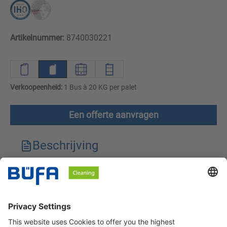
Artikelnummer:
8740030221
Verkoopeenheid:
1 Bus à 20 KG per palet
Een offerte aanvragen
Beschrijving
Technische kenmerken
Downloads
Veiligheidsinstructies