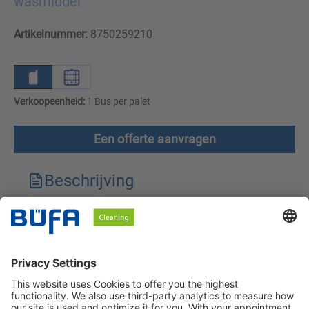
wasmiddel
Artikelnummer:
8750259210
Verkoopeenheid:
1 Bus per palet
Een offerte aanvragen
Beschrijving
Technische kenmerken
Downloads
Veiligheidsinstructies