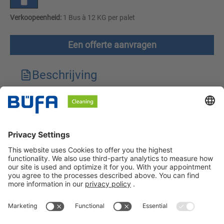
Verkoopeenheid:
1 Bus à 12 KG per palet
Een offerte aanvragen
Beschrijving
Technische kenmerken
Downloads
Veiligheidsinstructies
BÜFA Cleaning Netherlands B.V.