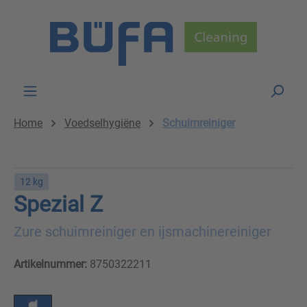
Skip to main content
Home
Voedselhygiëne
Schuimreiniger
12 kg
Spezial Z
Zure schuimreiniger en ijsmachinereiniger
Artikelnummer:
8750322211