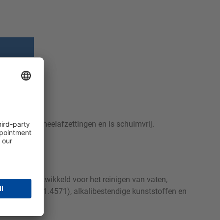
t-, vet- en zetmeelafzettingen en is schuimvrij.
ibin OT is ontwikkeld voor het reinigen van vaten,
01, 1.4401 en 1.4571), alkalibestendige kunststoffen en