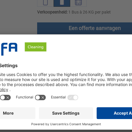
Verkoopeenheid:
1 Bus à 26 KG per palet
Een offerte aanvragen
en
Downloads
Veiligheidsinstructies
ve stofvrije CIP- en circulatiereiniger. De reiniger verwijdert eiwi
het verwijderen van vet, eiwit en andere organische vervuiling. S
abrieken. Sibin OT kan worden gebruikt op roestvrij staal (1.43