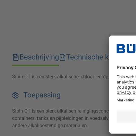
Beschrijving
Technische kenmerk
Sibin OT is een sterk alkalische, chloor- en oppervlakteactie
Toepassing
Sibin OT is een sterk alkalisch reinigingsconcentraat voor 
containers, tanks en pijpleidingen in voedselverwerkende f
andere alkalibestendige materialen.