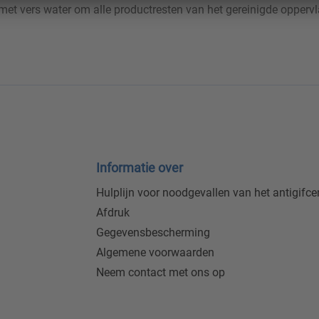
met vers water om alle productresten van het gereinigde oppervla
Informatie over
Hulplijn voor noodgevallen van het antigifc
Afdruk
Gegevensbescherming
Algemene voorwaarden
Neem contact met ons op