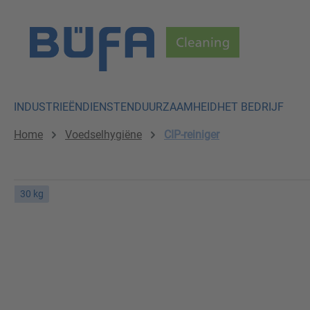
p to main content
Skip to search
Skip to main navigation
INDUSTRIEËN
DIENSTEN
DUURZAAMHEID
HET BEDRIJF
Home
Voedselhygiëne
CIP-reiniger
30 kg