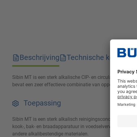
Beschrijving
Technische kenmerk
Sibin MT is een sterk alkalische CIP- en circulatiereiniger.
bevat een zeer effectieve combinatie van oppervlakteactie
Toepassing
Sibin MT is een sterk alkalisch reinigingsconcentraat voor
kook-, bak- en braadapparatuur in voedselverwerkende bedr
andere alkalibestendige materialen.