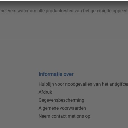
met vers water om alle productresten van het gereinigde oppervla
Informatie over
Hulplijn voor noodgevallen van het antigifc
Afdruk
Gegevensbescherming
Algemene voorwaarden
Neem contact met ons op