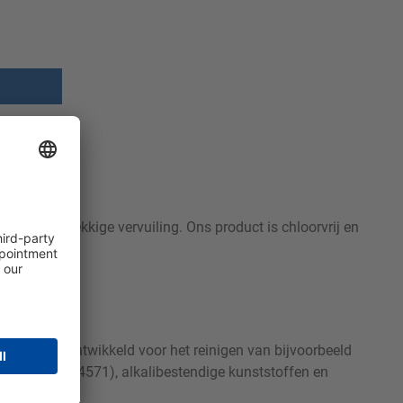
 andere hardnekkige vervuiling. Ons product is chloorvrij en
Sibin MT is ontwikkeld voor het reinigen van bijvoorbeeld
 1.4401 en 1.4571), alkalibestendige kunststoffen en