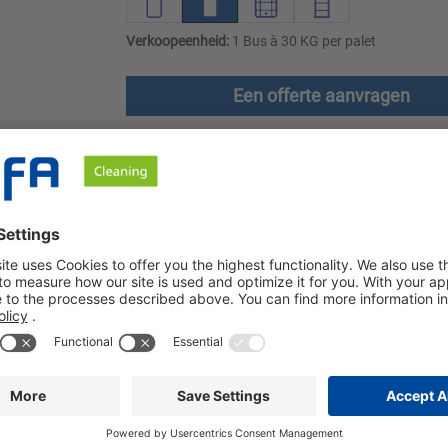
Verkoopeenheid:
1 Bus à 30 KG per palet
Een offerte aanvragen
en
Downloads
Veiligheidsinstructies
 Het is bijzonder effectief in het verwijderen van vet, proteïne en
ve stoffen.
 het verwijderen van vet, eiwit en andere organische vervuiling. 
ijven. Sibin MT kan worden gebruikt op roestvrij staal (1.4301,