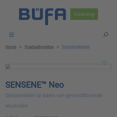
Skip to main content
Home
Voedselhygiëne
Schuimreiniger
SENSENE™ Neo
Oplosmiddel op basis van gemodificeerde
alcoholen