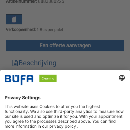
Artikelnummer:
8883380225
Verkoopeenheid:
1 Bus per palet
Een offerte aanvragen
Beschrijving
Technische kenmerken
Downloads
Veiligheidsinstructies