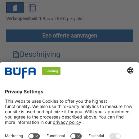
Verkoopeenheid:
1 Bus à 26 KG per palet
Een offerte aanvragen
Beschrijving
Technische kenmerken
Downloads
Veiligheidsinstructies