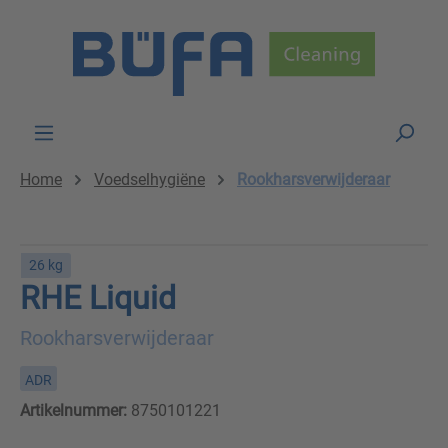
Skip to main content
Home
Voedselhygiëne
Rookharsverwijderaar
26 kg
RHE Liquid
Rookharsverwijderaar
ADR
Artikelnummer:
8750101221