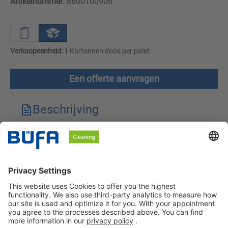
Artikelnummer:
8600100906
Verkoopeenheid:
1 Kartonnen doos per palet
Een offerte aanvragen
Beschrijving
Technische kenmerken
Downloads
Veiligheidsinstructies