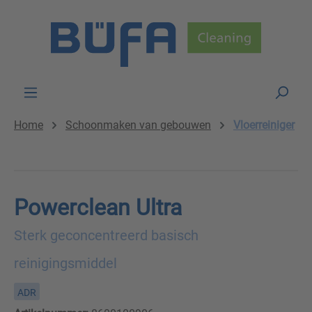
Skip to main content
Home
Schoonmaken van gebouwen
Vloerreiniger
Powerclean Ultra
Sterk geconcentreerd basisch
reinigingsmiddel
ADR