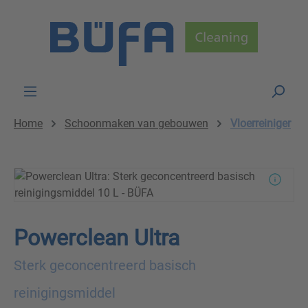
Skip to main content
Home
Schoonmaken van gebouwen
Vloerreiniger
Powerclean Ultra
Sterk geconcentreerd basisch
reinigingsmiddel