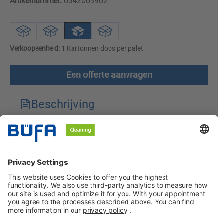
Artikelnummer:
0342003902
Verkoopeenheid:
1 Kartonnen doos per palet
Een offerte aanvragen
Beschrijving
Technische kenmerken
Downloads
Veiligheidsinstructies