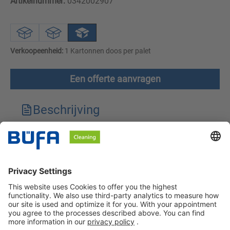
Artikelnummer:
0342002907
Verkoopeenheid:
1 Kartonnen doos per palet
Een offerte aanvragen
Beschrijving
Technische kenmerken
Downloads
Veiligheidsinstructies