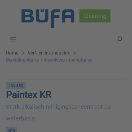
Skip to main content
Home
Verf- en ink industrie
Bereidingstanks / dissolvers / mengtanks
1000 kg
Paintex KR
Sterk alkalisch reinigingsconcentraat op
waterbasis
ADR