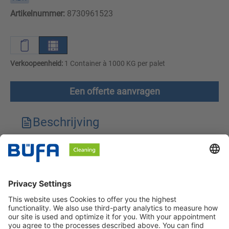
Artikelnummer:
8730961523
Verkoopeenheid:
1 Container à 1000 KG per palet
Een offerte aanvragen
Beschrijving
Technische kenmerken
Downloads
Veiligheidsinstructies