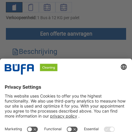
Verkoopeenheid:
1 Bus à 12 KG per palet
Een offerte aanvragen
Beschrijving
Technische kenmerken
Downloads
Veiligheidsinstructies