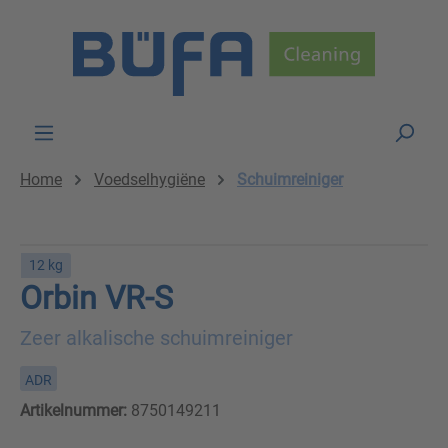
Skip to main content
Home
Voedselhygiëne
Schuimreiniger
12 kg
Orbin VR-S
Zeer alkalische schuimreiniger
ADR
Artikelnummer:
8750149211