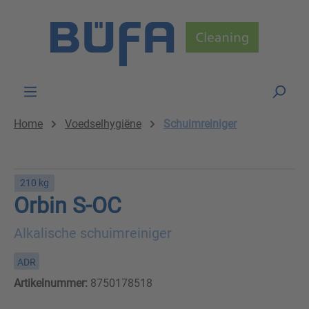
Skip to main content
Home
Voedselhygiëne
Schuimreiniger
210 kg
Orbin S-OC
Alkalische schuimreiniger
ADR
Artikelnummer:
8750178518