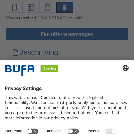
Verkoopeenheid:
1 Vat à 210 KG per palet
Een offerte aanvragen
Beschrijving
Technische kenmerken
Downloads
Veiligheidsinstructies