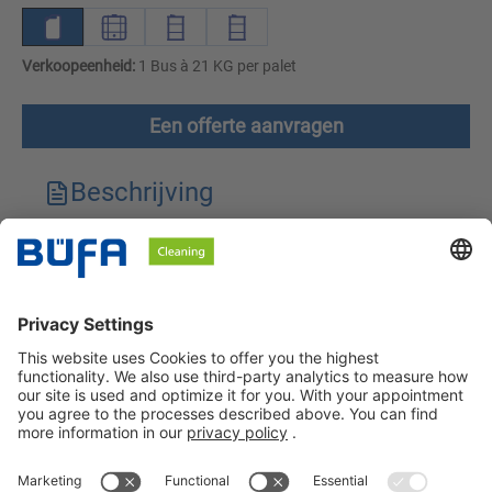
Verkoopeenheid:
1 Bus à 21 KG per palet
Een offerte aanvragen
Beschrijving
Technische kenmerken
Downloads
Veiligheidsinstructies