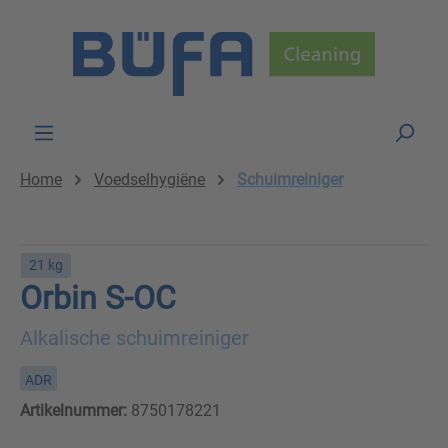
Skip to main content
Home
Voedselhygiëne
Schuimreiniger
21 kg
Orbin S-OC
Alkalische schuimreiniger
ADR
Artikelnummer:
8750178221