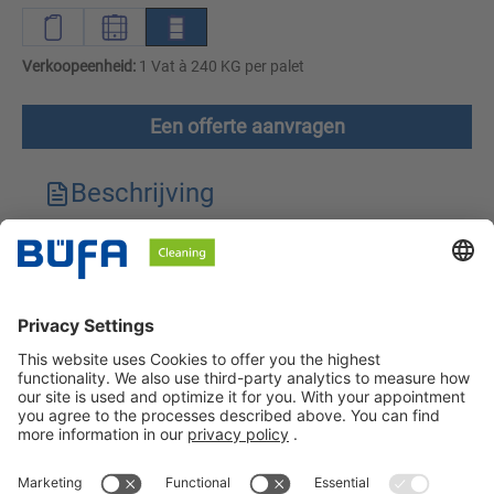
Verkoopeenheid:
1 Vat à 240 KG per palet
Een offerte aanvragen
Beschrijving
Technische kenmerken
Downloads
Veiligheidsinstructies