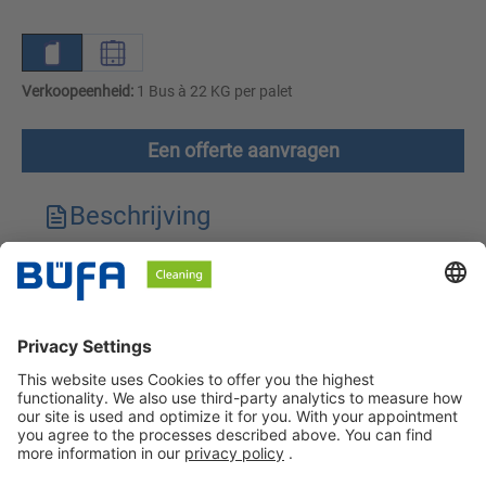
Verkoopeenheid:
1 Bus à 22 KG per palet
Een offerte aanvragen
Beschrijving
Technische kenmerken
Downloads
Veiligheidsinstructies