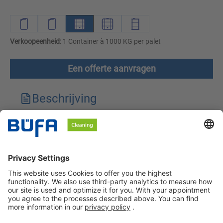
Verkoopeenheid:
1 Container à 1000 KG per palet
Een offerte aanvragen
Beschrijving
Technische kenmerken
Downloads
Veiligheidsinstructies