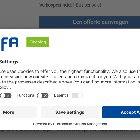
Verkoopeenheid:
1 Bus per palet
Een offerte aanvragen
en
Downloads
Veiligheidsinstructies
 materialen en aangenaam ruikt. Ons product is perfect voor het 
ala aan toepassingen in de professionele contractreiniging. Het 
iet aan, zelfs niet in hoge concentraties. Dankzij de aangename
op alle waterbestendige vloerbedekkingen en oppervlakken, bijvo