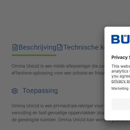
Beschrijving
Technische kenmerk
Omnia Unicid is een milde allesreiniger die zacht is voor
effectieve oplossing voor een schone en frisse omgeving.
Toepassing
Omnia Unicid is een pH-neutrale reiniger voor een breed sc
vervuiling en tast gevoelige oppervlakken zoals marmer n
de gereinigde ruimten. Omnia Unicid kan worden gebruikt 