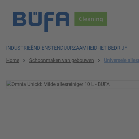
p to main content
Skip to search
Skip to main navigation
INDUSTRIEËN
DIENSTEN
DUURZAAMHEID
HET BEDRIJF
Home
Schoonmaken van gebouwen
Universele alles