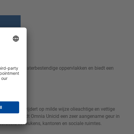
reinigen van waterbestendige oppervlakken en biedt een
product verwijdert op milde wijze olieachtige en vettige
 geur verspreidt Omnia Unicid een zeer aangename geur in
orbeeld in keukens, kantoren en sociale ruimtes.