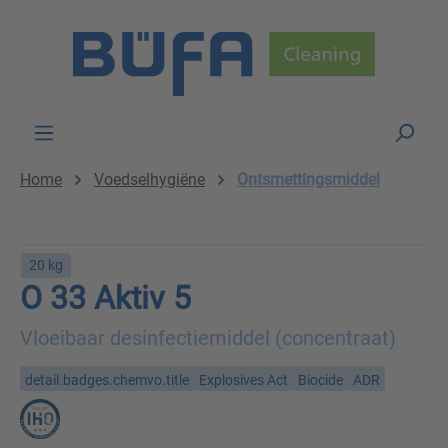
Skip to main content
Home
Voedselhygiëne
Ontsmettingsmiddel
20 kg
O 33 Aktiv 5
Vloeibaar desinfectiemiddel (concentraat)
detail.badges.chemvo.title
Explosives Act
Biocide
ADR