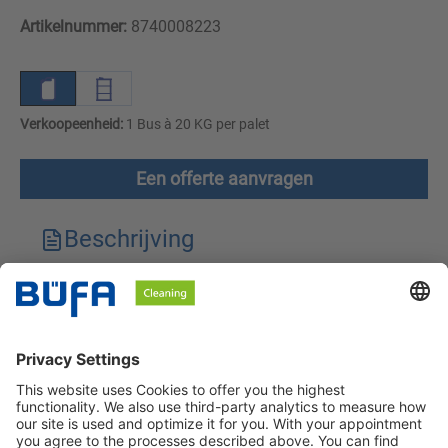
Artikelnummer:
8740008223
Verkoopeenheid:
1 Bus à 20 KG per palet
Een offerte aanvragen
Beschrijving
Technische kenmerken
Downloads
Veiligheidsinstructies