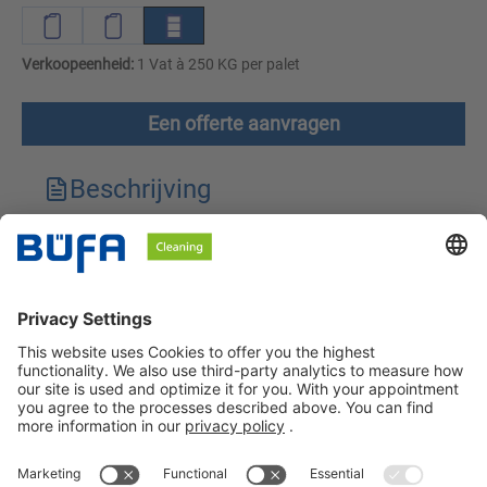
Verkoopeenheid:
1 Vat à 250 KG per palet
Een offerte aanvragen
Beschrijving
Technische kenmerken
Downloads
Veiligheidsinstructies