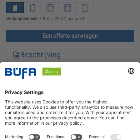
Verkoopeenheid:
1 Bus à 25 KG per palet
Een offerte aanvragen
Beschrijving
Technische kenmerken
Downloads
Veiligheidsinstructies