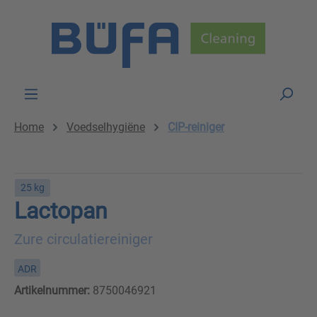
Skip to main content
Home
Voedselhygiëne
CIP-reiniger
25 kg
Lactopan
Zure circulatiereiniger
ADR
Artikelnummer:
8750046921