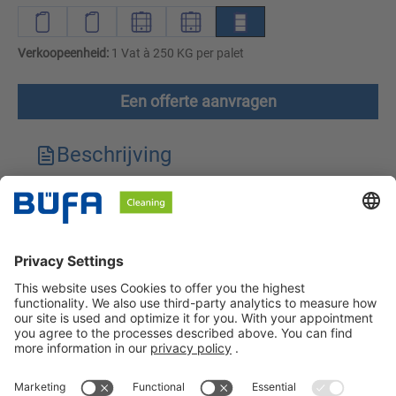
Verkoopeenheid:
1 Vat à 250 KG per palet
Een offerte aanvragen
Beschrijving
Technische kenmerken
Downloads
Veiligheidsinstructies