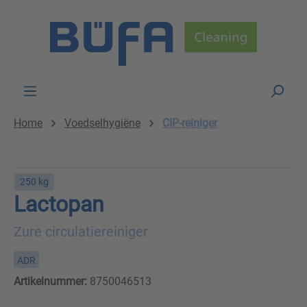
Skip to main content
Home
Voedselhygiëne
CIP-reiniger
250 kg
Lactopan
Zure circulatiereiniger
ADR
Artikelnummer:
8750046513