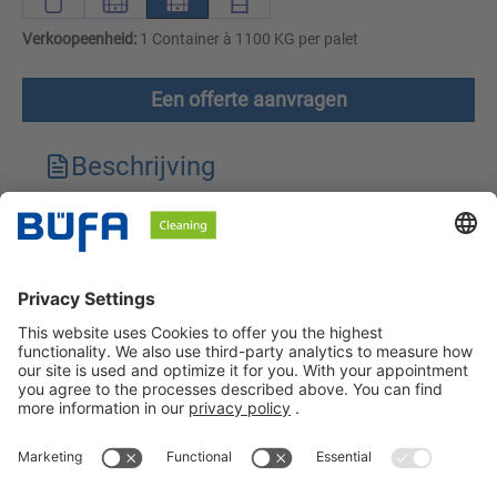
Verkoopeenheid:
1 Container à 1100 KG per palet
Een offerte aanvragen
Beschrijving
Technische kenmerken
Downloads
Veiligheidsinstructies
BÜFA Cleaning Netherlands B.V.