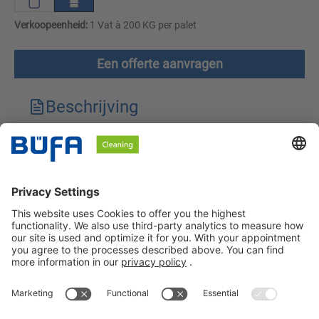
Verkoopeenheid:
1 Vat à 200 KG per palet
Een offerte aanvragen
Beschrijving
Technische kenmerken
Downloads
Veiligheidsinstructies
BÜFA Cleaning Netherlands B.V.