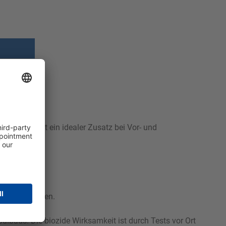
am ist. Es ist ein idealer Zusatz bei Vor- und
gesetzt werden.
lbads. Die biozide Wirksamkeit ist durch Tests vor Ort