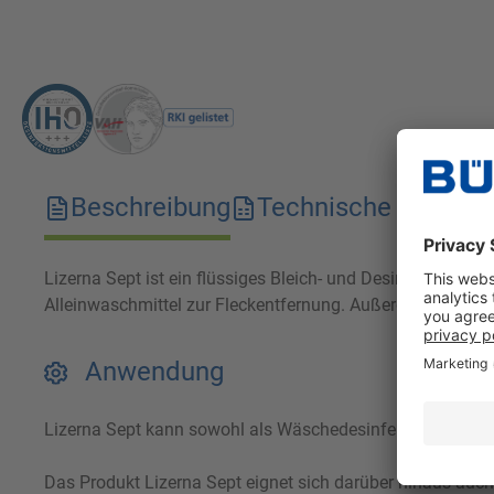
Beschreibung
Technische Merkma
Lizerna Sept ist ein flüssiges Bleich- und Desinfektionskon
Alleinwaschmittel zur Fleckentfernung. Außerdem lässt si
Anwendung
Lizerna Sept kann sowohl als Wäschedesinfektionsmittel
Das Produkt Lizerna Sept eignet sich darüber hinaus auch