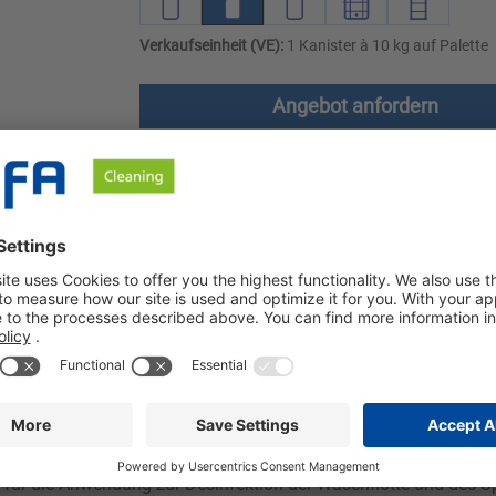
Verkaufseinheit (VE):
1 Kanister à 10 kg auf Palette
Angebot anfordern
le
Downloads
Sicherheitshinweise
zentrat, das bereits bei niedrigen Temperaturen hygienisch wirks
ch Lizerna Sept in allen Maschinen einsetzen.
 zur chemo-thermischen Desinfektion entsprechend §18 IfSG ein
 für die Anwendung zur Desinfektion der Waschflotte und des Spü