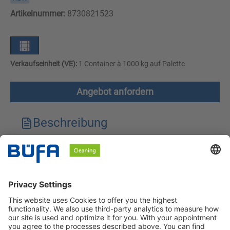
Artikelnummer:
8730821523
Verkaufseinheit (VE):
1 Container à 1000 kg auf Palette
Angebot anfordern
Beschreibung
Technische Merkmale
Downloads
Sicherheitshinweise