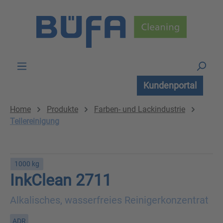
Zum Hauptinhalt springen
Kundenportal
Home
Produkte
Farben- und Lackindustrie
Teilereinigung
1000 kg
InkClean 2711
Alkalisches, wasserfreies Reinigerkonzentrat
ADR