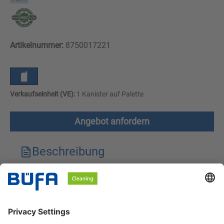
Artikelnummer:
8750017221
Verkaufseinheit (VE):
1 Kanister auf Palette
Angebot anfordern
Beschreibung
Technische Merkmale
Downloads
Sicherheitshinweise