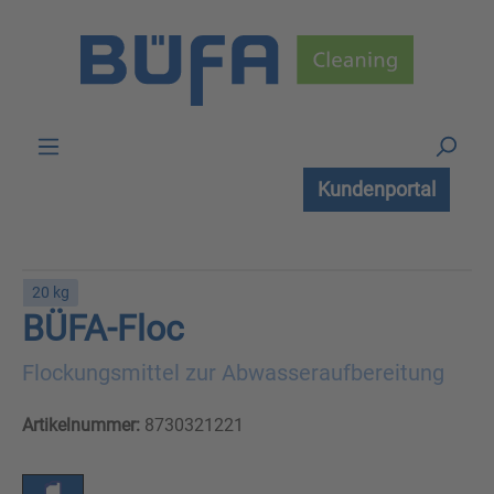
Zum Hauptinhalt springen
Kundenportal
20 kg
BÜFA-Floc
Flockungsmittel zur Abwasseraufbereitung
Artikelnummer:
8730321221