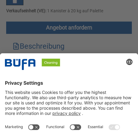
Verkaufseinheit (VE):
1 Kanister à 20 kg auf Palette
Angebot anfordern
Beschreibung
Technische Merkmale
Downloads
Sicherheitshinweise
BÜFA Cleaning GmbH & Co. KG