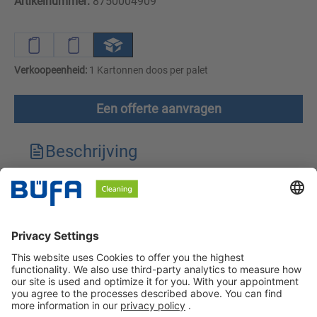
Artikelnummer:
8750004909
Verkoopeenheid:
1 Kartonnen doos per palet
Een offerte aanvragen
Beschrijving
Technische kenmerken
Downloads
Veiligheidsinstructies