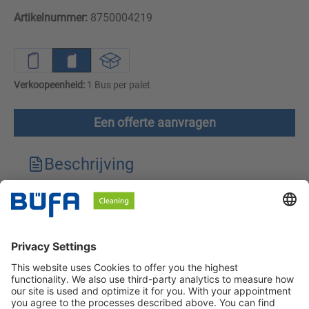
Artikelnummer:
8750004219
Verkoopeenheid:
1 Bus per palet
Een offerte aanvragen
Beschrijving
Technische kenmerken
Downloads
Veiligheidsinstructies