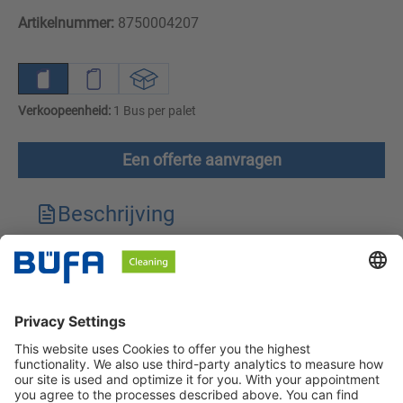
Artikelnummer:
8750004207
Verkoopeenheid:
1 Bus per palet
Een offerte aanvragen
Beschrijving
Technische kenmerken
Downloads
Veiligheidsinstructies