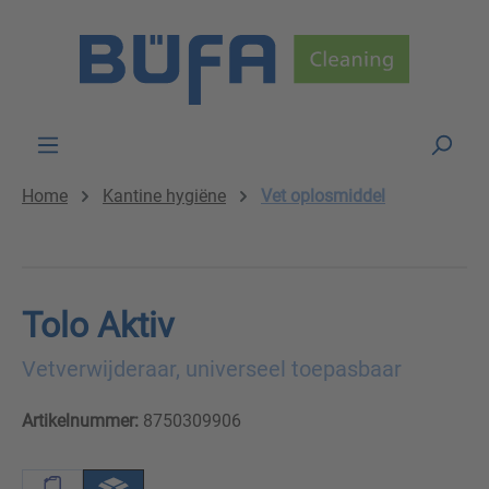
Skip to main content
Home
Kantine hygiëne
Vet oplosmiddel
Tolo Aktiv
Vetverwijderaar, universeel toepasbaar
Artikelnummer:
8750309906