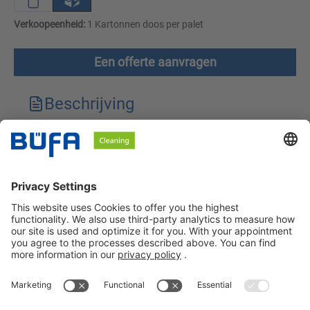
Verkoopeenheid:
1 Kartonnen doos per palet
Een offerte aanvragen
Beschrijving
Technische kenmerken
Downloads
Veiligheidsinstructies
BÜFA Cleaning Netherlands B.V.