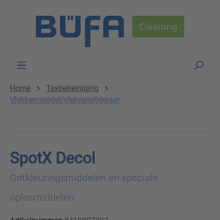
Skip to main content
Home
Textielreiniging
Vlekkenmiddel/vlekverwijderaar
SpotX Decol
Ontkleuringsmiddelen en speciale
oplosmiddelen