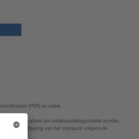
loorethyleen (PER) en water.
e SpotX-serie alleen als nabehandelingsmiddel worden
evaar van verlaging van het vlampunt volgens de