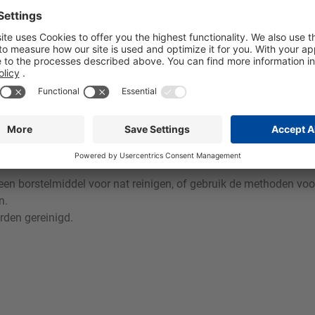
l met een lage kleurechtheid gebruikt, raden wij u aan een test u
een borstelmiddel voor nat reinigen, of gebruik de methoden v
n.
rden gereinigd.