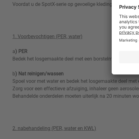
Voordat u de SpotX-serie op gevoelige kleding en op textie
1. Voorbevochtigen (PER, water)
a
) PER
Bedek het losgemaakte deel met een borstelmiddel.
b
) Nat reinigen/wassen
Spoel voor met water en bedek het losgemaakte deel met 
Zorg voor een effectieve afzuiging, inhaleer geen aerosole
Behandelde onderdelen moeten uiterlijk na 20 minuten wo
2. nabehandeling (PER, water en KWL)