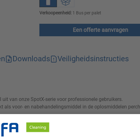
Verkoopeenheid:
1 Bus per palet
Een offerte aanvragen
en
Downloads
Veiligheidsinstructies
l uit van onze SpotX-serie voor professionele gebruikers.
kt als voor- en nabehandelingsmiddel in de oplosmiddelen perch
e oplosmiddelen volgens 31. BImSchV mogen de producten uit d
plosmiddelen moet vanwege onvoldoende uitspoelgedrag of het g