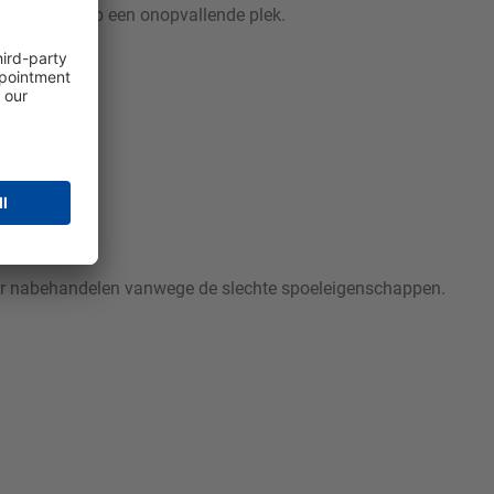
it te voeren op een onopvallende plek.
oor nabehandelen vanwege de slechte spoeleigenschappen.