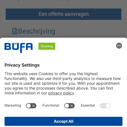
Een offerte aanvragen
Beschrijving
Technische kenmerken
Downloads
Veiligheidsinstructies
BÜFA Cleaning Netherlands B.V.
Informatie over