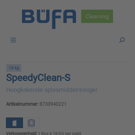
Skip to main content
18 kg
SpeedyClean-S
Hoogkokende oplosmiddelreiniger
Artikelnummer:
8730940221
Verkoopeenheid:
1 Bus à 18 KG per palet