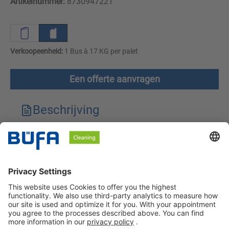
Artikelnummer:
8730947221
Verkoopeenheid:
1 Bus à 17 KG per palet
Een offerte aanvragen
Beschrijving
Technische kenmerken
Downloads
Veiligheidsinstructies