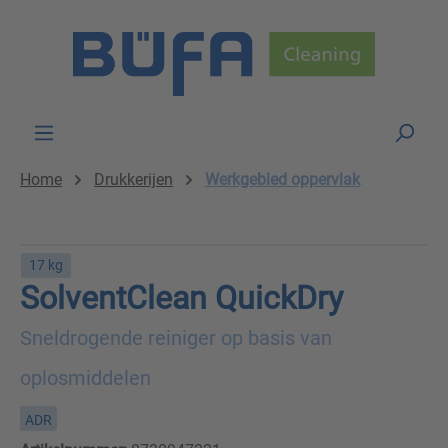
Skip to main content
Home
Drukkerijen
Werkgebied oppervlak
17 kg
SolventClean QuickDry
Sneldrogende reiniger op basis van
oplosmiddelen
ADR