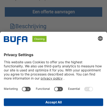
Een offerte aanvragen
Beschrijving
Technische kenmerken
Downloads
Veiligheidsinstructies
BÜFA Cleaning Netherlands B.V.
Informatie over