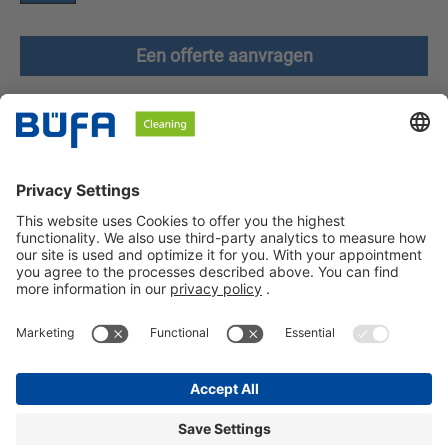
Een offerte aanvragen
Technische kenmerken
Downloads
Veiligheidsinstructies
BÜFA Cleaning Netherlands B.V.
Informatie over