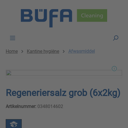
Skip to main content
Home
Kantine hygiëne
Afwasmiddel
Regeneriersalz grob (6x2kg)
Artikelnummer:
0348014602